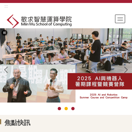
跳
上方內容區
:::
到
主
要
內
容
區
焦點快訊