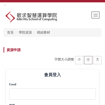
跳
上方內容區
:::
到
主
要
內
容
首頁
學院資源
模組教材
區
資源申請
小
中
大
字體大小調整
會員登入
Email