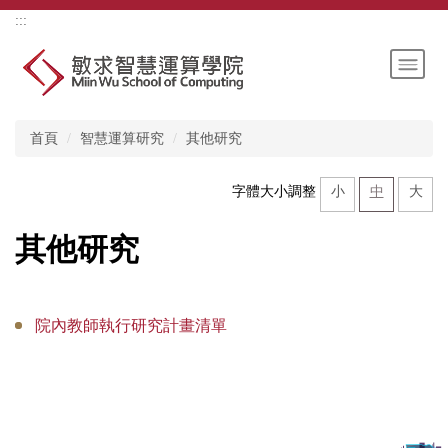
跳
上方內容區
:::
到
主
要
內
容
首頁
智慧運算研究
其他研究
區
小
中
大
字體大小調整
其他研究
院內教師執行研究計畫清單