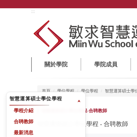
跳
到
上方內容區
:::
主
要
內
容
區
關於學院
學院成員
首頁
學位學程
學位學程
智慧運算碩士學
智慧運算碩士學位學程
⮝
智慧運算碩士學位學程-合聘教師
學程介紹
合聘教師
智慧運算碩士學位學程 - 合聘教師
最新消息