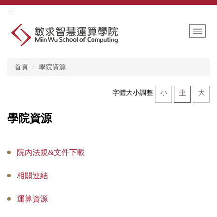
跳
上方內容區
:::
到
主
要
內
容
首頁
學院資源
區
小
中
大
字體大小調整
學院資源
院內法規&文件下載
相關連結
運算資源