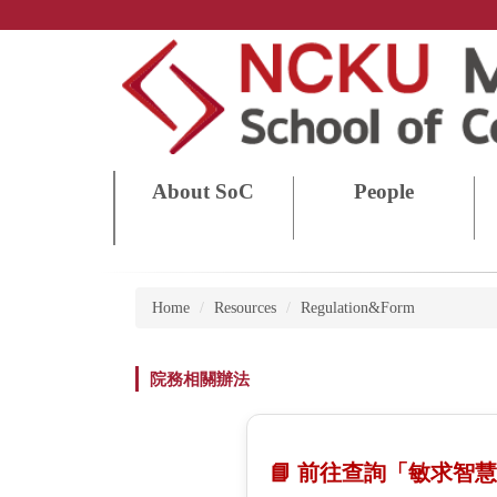
Jump
to
the
main
content
block
About SoC
People
Home
Resources
Regulation&Form
院務相關辦法
📘 前往查詢「敏求智