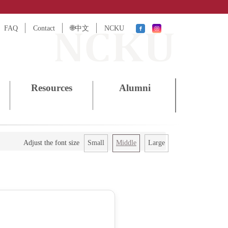
FAQ
Contact
🌐中文
NCKU
Resources
Alumni
Small
Middle
Large
Adjust the font size