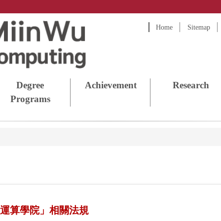
Home
Sitemap
Degree
Achievement
Research
Programs
慧運算學院」相關法規