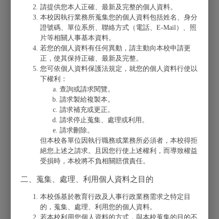
請提供您本人正確、最新及完整的個人資料。
女性 Female
本校因執行業務所蒐集您的個人資料包括姓名、身分
不提供 Prefer not to provide
證號碼、單位系所、聯絡方式（電話、E-Mail）、照
*
生涯規劃 Career Planning:
片等相關人事基本資料。
就業中 Under Employment
若您的個人資料有任何異動，請主動向本校申請更
繼續升學 Continuing Education
正，使其保持正確、最新及完整。
待業中 Looking for Employment
您可依個人資料保護法規定，就您的個人資料行使以
目前就業公司(請填全名) Current Employment (Full Name):
下權利：
查詢或請求閱覽。
請求製給複製本。
行業別 Industry:
請求補充或更正。
請求停止蒐集、處理或利用。
*
聯絡電話 Phone Number:
請求刪除。
但本校各單位因執行職務或業務所必須者，本校得拒
絕您上述之請求。且因您行使上述權利，而導致權益
*
E-mail:
受損時，本校將不負相關賠償責任。
二、蒐集、處理、利用個人資料之目的
*
聯絡地址 Address:
本校係基於教育行政及人事行政業務需求之特定目
的，蒐集、處理、利用您的個人資料。
*
Code
若本校利用您個人資料的方式，與本校蒐集的目的不