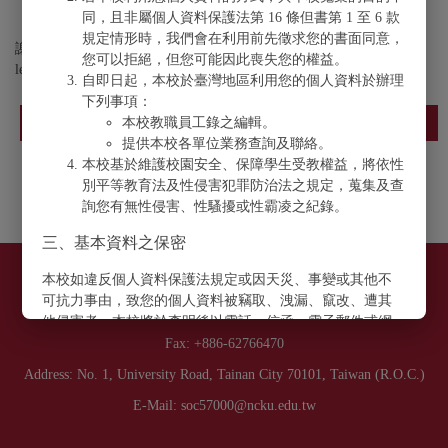
同，且非屬個人資料保護法第 16 條但書第 1 至 6 款
規定情形時，我們會在利用前先徵求您的書面同意，
謝謝您留下資料，敬請持續關注本學院相關訊息！ Thank you for
您可以拒絕，但您可能因此喪失您的權益。
leaving your information. Stay tuned for more information about SoC!
自即日起，本校於臺灣地區利用您的個人資料於辦理
下列事項：
確認送出
本校教職員工錄之編輯。
提供本校各單位業務查詢及聯絡。
本校基於維護校園安全、保障學生受教權益，將依性
別平等教育法及性侵害犯罪防治法之規定，蒐集及查
詢您有無性侵害、性騷擾或性霸凌之紀錄。
三、基本資料之保密
本校如違反個人資料保護法規定或因天災、事變或其他不
Miin Wu School of Computing, National Cheng Kung University
可抗力事由，致您的個人資料被竊取、洩漏、竄改、遭其
Phone: +886-62757575 Ext. 80970 #109
他侵害者，本校將於查明後以電話、信函、電子郵件或網
站公告等方法，擇適當方式通知您。
Fax: +886-62766470
Address: No. 1, University Road, Tainan City 70101, Taiwan (R.O.C.)
四、同意書之效力
E-Mail: soc57000@ncku.edu.tw
當您於本同意書頁底簽名時，即表示您已閱讀、瞭解
並同意本同意書之所有內容。