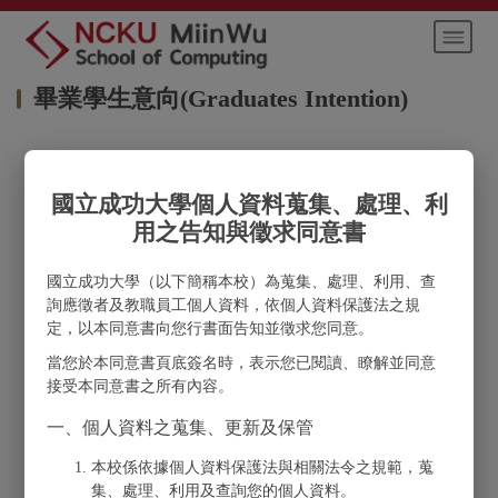
Jump
to
the
main
畢業學生意向(Graduates Intention)
content
block
*
中文姓名 Chinese Full Name:
國立成功大學個人資料蒐集、處理、利
英文姓名 English Full Name:
用之告知與徵求同意書
國立成功大學（以下簡稱本校）為蒐集、處理、利用、查
*
生日 Date of Birth(YYYY/MM/DD):
詢應徵者及教職員工個人資料，依個人資料保護法之規
定，以本同意書向您行書面告知並徵求您同意。
*
學號 Student ID Number:
當您於本同意書頁底簽名時，表示您已閱讀、瞭解並同意
接受本同意書之所有內容。
*
畢業學程 Graduated from:
一、個人資料之蒐集、更新及保管
本校係依據個人資料保護法與相關法令之規範，蒐
性別 Gender:
集、處理、利用及查詢您的個人資料。
男性 Male