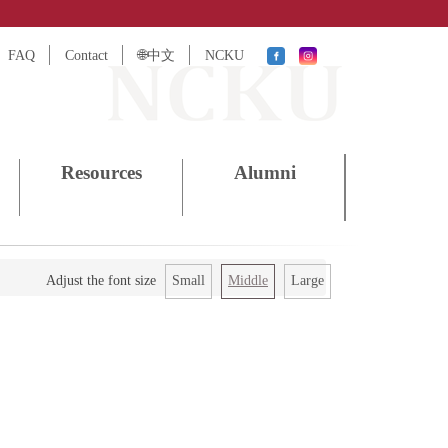
FAQ
Contact
🌐中文
NCKU
Resources
Alumni
Small
Middle
Large
Adjust the font size