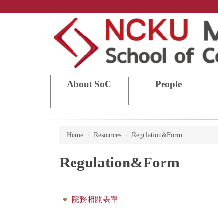
Jump
to
the
main
content
block
About SoC
People
Home
Resources
Regulation&Form
Regulation&Form
院務相關表單